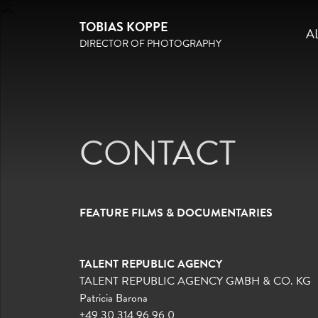
TOBIAS KOPPE
A
DIRECTOR OF PHOTOGRAPHY
ALL
FEATURE FILM
COMMERCIAL
CONTACT
MUSIC VIDEO
DOCUMENTARY
NARRATIVE SHORTS
CONTACT
FEATURE FILMS & DOCUMENTARIES
TALENT REPUBLIC AGENCY
TALENT REPUBLIC AGENCY GMBH & CO. KG
Patricia Barona
+49 30 314 96 96 0